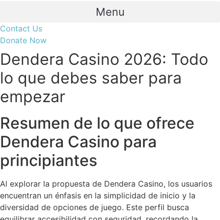
Menu
Contact Us
Donate Now
Dendera Casino 2026: Todo
lo que debes saber para
empezar
Resumen de lo que ofrece
Dendera Casino para
principiantes
Al explorar la propuesta de Dendera Casino, los usuarios
encuentran un énfasis en la simplicidad de inicio y la
diversidad de opciones de juego. Este perfil busca
equilibrar accesibilidad con seguridad, recordando la