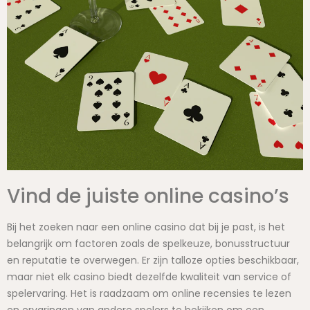
Vind de juiste online casino’s
Bij het zoeken naar een online casino dat bij je past, is het
belangrijk om factoren zoals de spelkeuze, bonusstructuur
en reputatie te overwegen. Er zijn talloze opties beschikbaar,
maar niet elk casino biedt dezelfde kwaliteit van service of
spelervaring. Het is raadzaam om online recensies te lezen
en ervaringen van andere spelers te bekijken om een