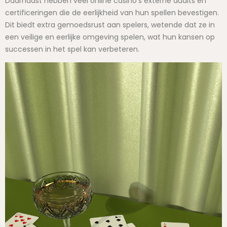
Daarnaast hebben veel online casino’s externe audits en
certificeringen die de eerlijkheid van hun spellen bevestigen.
Dit biedt extra gemoedsrust aan spelers, wetende dat ze in
een veilige en eerlijke omgeving spelen, wat hun kansen op
successen in het spel kan verbeteren.