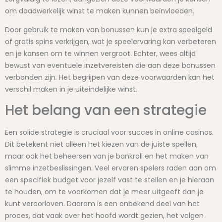
om daadwerkelijk winst te maken kunnen beïnvloeden.
Door gebruik te maken van bonussen kun je extra speelgeld
of gratis spins verkrijgen, wat je speelervaring kan verbeteren
en je kansen om te winnen vergroot. Echter, wees altijd
bewust van eventuele inzetvereisten die aan deze bonussen
verbonden zijn. Het begrijpen van deze voorwaarden kan het
verschil maken in je uiteindelijke winst.
Het belang van een strategie
Een solide strategie is cruciaal voor succes in online casinos.
Dit betekent niet alleen het kiezen van de juiste spellen,
maar ook het beheersen van je bankroll en het maken van
slimme inzetbeslissingen. Veel ervaren spelers raden aan om
een specifiek budget voor jezelf vast te stellen en je hieraan
te houden, om te voorkomen dat je meer uitgeeft dan je
kunt veroorloven. Daarom is een onbekend deel van het
proces, dat vaak over het hoofd wordt gezien, het volgen