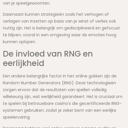
van je speelgewoonten.
Daarnaast kunnen strategieën zoals het verhogen of
verlagen van inzetten op basis van je winst of verlies ook
nuttig zijn. Het is belangrijk om gedisciplineerd en gefocust
te blijven, vooral in een omgeving waar de emoties hoog
kunnen oplopen.
De invloed van RNG en
eerlijkheid
Een andere belangrijke factor in het online gokken zijn de
Random Number Generators (RNG). Deze technologieën
zorgen ervoor dat de resultaten van spellen volledig
willekeurig zijn, wat eerlijkheid garandeert. Het is cruciaal om
te spelen bij betrouwbare casino’s die gecertificeerde RNG-
systemen gebruiken, zodat je zeker bent van een eerlijke
speelervaring.