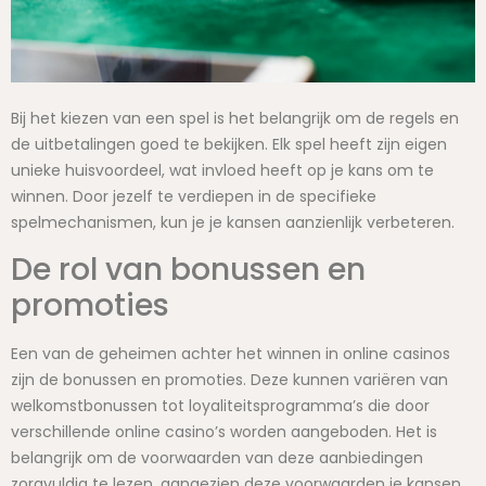
Bij het kiezen van een spel is het belangrijk om de regels en
de uitbetalingen goed te bekijken. Elk spel heeft zijn eigen
unieke huisvoordeel, wat invloed heeft op je kans om te
winnen. Door jezelf te verdiepen in de specifieke
spelmechanismen, kun je je kansen aanzienlijk verbeteren.
De rol van bonussen en
promoties
Een van de geheimen achter het winnen in online casinos
zijn de bonussen en promoties. Deze kunnen variëren van
welkomstbonussen tot loyaliteitsprogramma’s die door
verschillende online casino’s worden aangeboden. Het is
belangrijk om de voorwaarden van deze aanbiedingen
zorgvuldig te lezen, aangezien deze voorwaarden je kansen