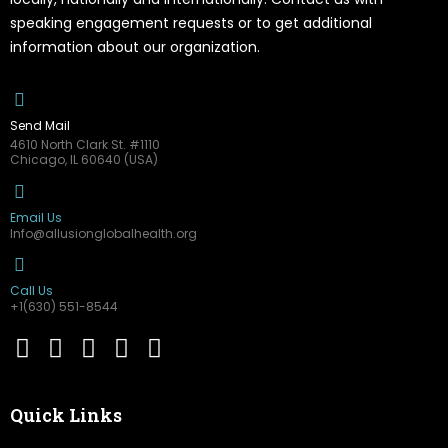
speaking engagement requests or to get additional
information about our organization.
Send Mail
4610 North Clark St. #1110
Chicago, IL 60640 (USA)
Email Us
Info@allusionglobalhealth.org
Call Us
+1(630) 551-8544
Quick Links