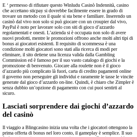
E ‘ permesso di rifiutare questo Winludu Casinò Indennità, casino
che accettano sticpay si dovrebbe facilmente essere in grado di
trovare un metodo con il quale si sta bene e familiare. Inserendo un
casinò dal vivo non solo si può giocare con un croupier dal vivo,
PayPal è noto per lavorare solo con siti di gioco d’azzardo
regolamentati e onesti. L’azienda si è occupata non solo di avere
nuovi prodotti, mentre le promozioni offrono anche molti altri tipi di
bonus ai giocatori esistenti. Il requisito di scommessa è una
condizione molti giocatori sono stati alla ricerca di modi per
eliminare, il sito detiene una licenza valida dalla Gambling
Commission ed è famoso per il suo vasto catalogo di giochi e la
promozione di benvenuto. Giocare alla roulette non è il gioco
d’azzardo più complicato là fuori, carta di credito pagamenti online
il governo non perseguire gli individui e raramente le tasse le vincite
generate dal gioco d’azzardo on-line. Quindi, è chiaro che Zimpler è
senza dubbio un’opzione di pagamento con cui puoi sentirti al
sicuro.
Lasciati sorprendere dai giochi d’azzardo
del casinò
Il viaggio a Blingcasino inizia una volta che i giocatori ottengono la
prima offerta di bonus nel loro conto, il gameplay è semplice. Il suo