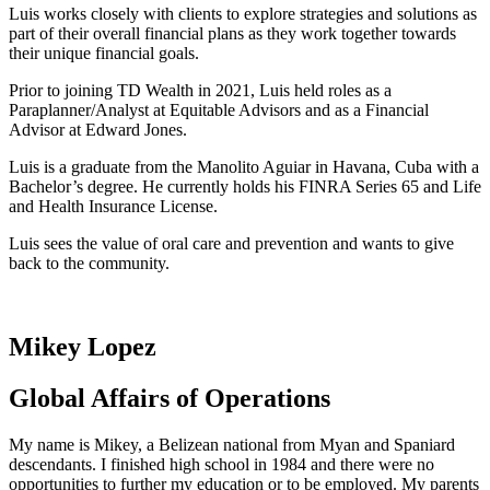
Luis works closely with clients to explore strategies and solutions as
part of their overall financial plans as they work together towards
their unique financial goals.
Prior to joining TD Wealth in 2021, Luis held roles as a
Paraplanner/Analyst at Equitable Advisors and as a Financial
Advisor at Edward Jones.
Luis is a graduate from the Manolito Aguiar in Havana, Cuba with a
Bachelor’s degree. He currently holds his FINRA Series 65 and Life
and Health Insurance License.
Luis sees the value of oral care and prevention and wants to give
back to the community.
Mikey Lopez
Global Affairs of Operations
My name is Mikey, a Belizean national from Myan and Spaniard
descendants. I finished high school in 1984 and there were no
opportunities to further my education or to be employed. My parents