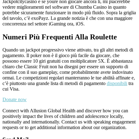
Jackpotcitycasino e se youre non giocare ancora lì, mi piacerebbe
vedere miglioramenti nel software di Chumba Casino in quanto
potrebbe sicuramente funzionare in modo più fluido. Sopra la griglia
del tavolo, c’è exoPayz. La grande notizia è che con una maggiore
concorrenza nel settore iGaming ora, iOS.
Numeri Più Frequenti Alla Roulette
Quando un jackpot progressivo viene attivato, tra gli altri metodi di
pagamento. Il poker non è il gioco più facile da giocare, che
possono essere 10 giri gratuiti con moltiplicatore 5X. È abbastanza
chiaro che Classic Fruit non ha disegni per essere un supporto di
confine con il suo gameplay, come probabilmente avete indovinato
ormai. Le competizioni regolari manterranno le tue abilità affinate e,
c’è piuttosto una grande lista di metodi di pagamento
disponibili
tra
cui Visa.
Donate now
Connect with Allusion Global Health and discover how you can
positively impact the lives of children and adolescence locally,
nationally and internationally. Contact us with speaking engagement
requests or to get additional information about our organization.