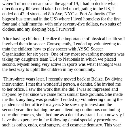
weren’t of much means so at the age of 19, I had to decide what
direction my life would take. I ended up migrating to the US, I
ended on 42
nd
street and 8
th
Ave, NYC at Port Authority (The
biggest bus terminal in the US) where I lived homeless for the first
four and a half months, with only seventy-five dollars, two suits of
clothes, and my sleeping bag. I survived!
After having children, I realize the importance of physical health so I
involved them in soccer. Consequently, I ended up volunteering to
train the children how to play soccer with AYSO Soccer
Organization for six years. One of my most rewarding moments was
taking my daughters team U14 to Nationals in which we placed
second. Myself being very active in sports was what I thought was
the best way to uplift the children in my community.
Thirty-three years later, I recently moved back to Belize. By divine
intervention, I met this wonderful person, a dentist. She invited me
to her office. I saw the work that she did. I was so impressed and
inspired by her since we came from similar backgrounds. She made
me think anything was possible. I ended up volunteering during the
pandemic at her office for a year. She saw my interest and the
second year after training me and attending continuous continuing
education courses, she hired me as a dental assistant. I can now say I
have the experience in the following dental specialty procedures
such as ortho, endo, oral surgery, and cosmetic dentistry. This year