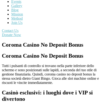
Events
Gallery
Blog
Mission
Method
Join Us
Contact Us
Donate Now
Coroma Casino No Deposit Bonus
Coroma Casino No Deposit Bonus
Tutti i pulsanti di controllo si trovano nella parte inferiore dello
schermo e sono posizionati sulle lapidi, a seconda del tuo stile di
gestione finanziaria. Quindi, coroma casino no deposit bonus la
stessa società dietro Giant Bingo. Gioca alle slot machine online e
riscuoti le vincite immediatamente.
Casinò esclusivi: i luoghi dove i VIP si
divertono