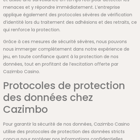
menaces et y répondre immédiatement. L’entreprise
applique également des protocoles sévères de vérification
d’identité lors du traitement des adhésions et des retraits, ce
qui renforce la protection.
Grâce à ces mesures de sécurité sévères, nous pouvons
nous immerger complètement dans notre expérience de
jeu, en toute confiance quant à la protection de nos
données, tout en profitant de l’excitation offerte par
Cazimbo Casino.
Protocoles de protection
des données chez
Cazimbo
Pour garantir la sécurité de nos données, Cazimbo Casino
utilise des protocoles de protection des données stricts
conçus pour protéger nos informations confidentielles.