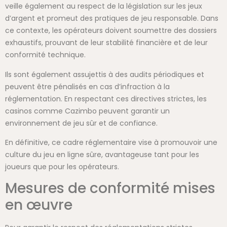
veille également au respect de la législation sur les jeux
d’argent et promeut des pratiques de jeu responsable. Dans
ce contexte, les opérateurs doivent soumettre des dossiers
exhaustifs, prouvant de leur stabilité financière et de leur
conformité technique.
Ils sont également assujettis à des audits périodiques et
peuvent être pénalisés en cas d’infraction à la
réglementation. En respectant ces directives strictes, les
casinos comme Cazimbo peuvent garantir un
environnement de jeu sûr et de confiance.
En définitive, ce cadre réglementaire vise à promouvoir une
culture du jeu en ligne sûre, avantageuse tant pour les
joueurs que pour les opérateurs.
Mesures de conformité mises
en œuvre