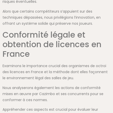
risques éventuelles.
Alors que certains compétiteurs s’appuient sur des
techniques dépassées, nous privilégions l’innovation, en
offrant un système solide qui préserve nos joueurs.
Conformité légale et
obtention de licences en
France
Examinons le importance crucial des organismes de octroi
des licences en France et la méthode dont elles façonnent
le environnement légal des salles de jeu.
Nous analyserons également les actions de conformité
mises en œuvre par Cazimbo et ses concurrents pour se
conformer à ces normes.
Appréhender ces aspects est crucial pour évaluer leur