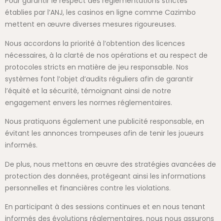
Pour garantir le respect des réglementations strictes
établies par l’ANJ, les casinos en ligne comme Cazimbo
mettent en œuvre diverses mesures rigoureuses.
Nous accordons la priorité à l’obtention des licences
nécessaires, à la clarté de nos opérations et au respect de
protocoles stricts en matière de jeu responsable. Nos
systèmes font l’objet d’audits réguliers afin de garantir
l’équité et la sécurité, témoignant ainsi de notre
engagement envers les normes réglementaires.
Nous pratiquons également une publicité responsable, en
évitant les annonces trompeuses afin de tenir les joueurs
informés.
De plus, nous mettons en œuvre des stratégies avancées de
protection des données, protégeant ainsi les informations
personnelles et financières contre les violations.
En participant à des sessions continues et en nous tenant
informés des évolutions réglementaires, nous nous assurons