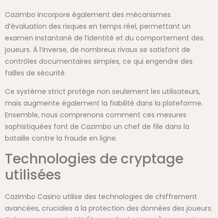
Cazimbo incorpore également des mécanismes
d’évaluation des risques en temps réel, permettant un
examen instantané de l’identité et du comportement des
joueurs. À l’inverse, de nombreux rivaux se satisfont de
contrôles documentaires simples, ce qui engendre des
failles de sécurité.
Ce système strict protège non seulement les utilisateurs,
mais augmente également la fiabilité dans la plateforme.
Ensemble, nous comprenons comment ces mesures
sophistiquées font de Cazimbo un chef de file dans la
bataille contre la fraude en ligne.
Technologies de cryptage
utilisées
Cazimbo Casino utilise des technologies de chiffrement
avancées, cruciales à la protection des données des joueurs.