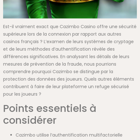
Est-il vraiment exact que Cazimbo Casino offre une sécurité
supérieure lors de la connexion par rapport aux autres
casinos français ? L’examen de leurs systèmes de cryptage
et de leurs méthodes d’authentification révèle des
différences significatives. En analysant les détails de leurs
mesures de prévention de la fraude, nous pourrions
comprendre pourquoi Cazimbo se distingue par la
protection des données des joueurs. Quels autres éléments
contribuent à faire de leur plateforme un refuge sécurisé
pour les joueurs ?
Points essentiels à
considérer
Cazimbo utilise l’authentification multifactorielle