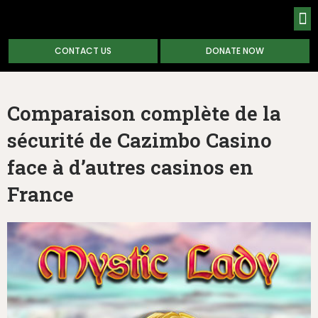
CONTACT US
DONATE NOW
ABOUT
Comparaison complète de la
sécurité de Cazimbo Casino
face à d’autres casinos en
France