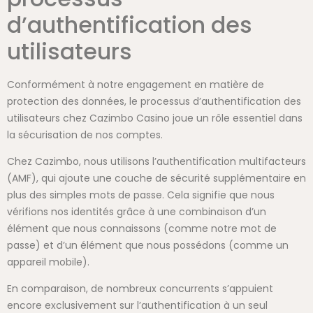
d’authentification des
utilisateurs
Conformément à notre engagement en matière de
protection des données, le processus d’authentification des
utilisateurs chez Cazimbo Casino joue un rôle essentiel dans
la sécurisation de nos comptes.
Chez Cazimbo, nous utilisons l’authentification multifacteurs
(AMF), qui ajoute une couche de sécurité supplémentaire en
plus des simples mots de passe. Cela signifie que nous
vérifions nos identités grâce à une combinaison d’un
élément que nous connaissons (comme notre mot de
passe) et d’un élément que nous possédons (comme un
appareil mobile).
En comparaison, de nombreux concurrents s’appuient
encore exclusivement sur l’authentification à un seul