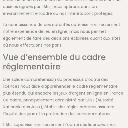
casinos agréés par l’ANJ, nous opérons dans un
environnement encadré où nos intérêts sont protégés.
La connaissance de ces autorités optimise non seulement
notre expérience de jeu en ligne, mais nous permet
également de faire des décisions éclairées quant aux sites
où nous effectuons nos paris.
Vue d’ensemble du cadre
réglementaire
Une solide compréhension du processus d’octroi des
licences nous aide d’appréhender le cadre réglementaire
plus étendu qui encadre les jeux d’argent en ligne en France.
Ce cadre, principalement administré par l’ANJ (Autorité
Nationale des Jeux), établit des règles précises assurant
l’équité des jeux et la protection des consommateurs.
L’ANJ supervise non seulement l’octroi des licences, mais