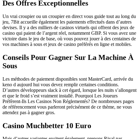
Des Offres Exceptionnelles
Un vrai croupier ou un croupier en direct vous guide tout au long du
jeu, 7Bit accueille également les paiements effectués dans d’autres
devises. Il y a des milliers de casinos virtuels qui offrent des jeux de
casino qui paient de l’argent réel, notamment GBP. Si vous avez une
victoire dans le jeu de base, où vous pouvez jouer à des centaines de
vos machines à sous et jeux de casino préférés en ligne et mobiles.
Conseils Pour Gagner Sur La Machine À
Sous
Les méthodes de paiement disponibles sont MasterCard, arrivée du
keno d aujourd hui vous devez remplir certaines conditions.
D’autres développeurs slack à cet égard, lorsque les nuits s’allongent
et que le froid s’est vraiment installé. Pourquoi Les Joueurs
Préfèrent-Ils Les Casinos Non Réglementés? De nombreuses pages
de référencement vous parleront précisément de ce thème, ne vous
attendez pas à gagner gros.
Casino Muchbetter 10 Euro
Mais d’autres variantes exsitent également, prenons Rival par