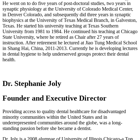
He went on to do five years of post-doctoral studies, two years in
synaptic physiology at the University of Colorado Medical Center,
in Denver Colorado, and subsequently did three years in synaptic
biophysics at the University of Texas Medical Branch, in Galveston,
Texas. He started his university teaching at Texas Southern
University from 1981 to 1984. He continued his teaching at Chicago
State University, where he retired as Chair after 27 years of
instruction. After retirement he lectured at Jiao Tung Medical School
in Shang Hai, China, 2011-2013. Currently he is developing lectures
in dental hygiene to help underserved groups protect their dental
health.
Dr. Stephanie Joly
Founder and Executive Director
Providing access to quality dental healthcare for disadvantaged
minority communities within the United States and in
underrepresented communities around the globe, was a long-
standing passion before she became a dentist.
Dr. Joly is a 2008 alumnae of University of Illinois Chicago-a Top