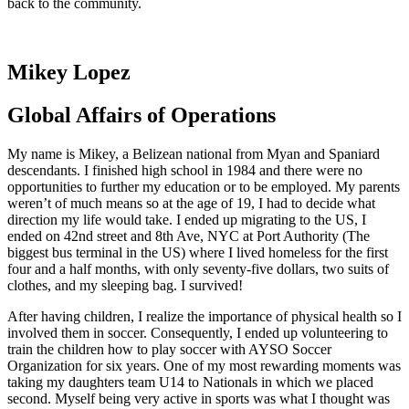
back to the community.
Mikey Lopez
Global Affairs of Operations
My name is Mikey, a Belizean national from Myan and Spaniard
descendants. I finished high school in 1984 and there were no
opportunities to further my education or to be employed. My parents
weren’t of much means so at the age of 19, I had to decide what
direction my life would take. I ended up migrating to the US, I
ended on 42
nd
street and 8
th
Ave, NYC at Port Authority (The
biggest bus terminal in the US) where I lived homeless for the first
four and a half months, with only seventy-five dollars, two suits of
clothes, and my sleeping bag. I survived!
After having children, I realize the importance of physical health so I
involved them in soccer. Consequently, I ended up volunteering to
train the children how to play soccer with AYSO Soccer
Organization for six years. One of my most rewarding moments was
taking my daughters team U14 to Nationals in which we placed
second. Myself being very active in sports was what I thought was