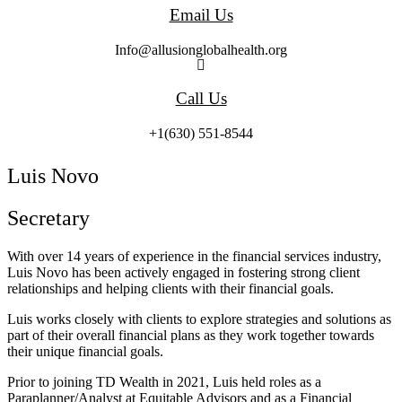
Email Us
Info@allusionglobalhealth.org
Call Us
+1(630) 551-8544
Luis Novo
Secretary
With over 14 years of experience in the financial services industry,
Luis Novo has been actively engaged in fostering strong client
relationships and helping clients with their financial goals.
Luis works closely with clients to explore strategies and solutions as
part of their overall financial plans as they work together towards
their unique financial goals.
Prior to joining TD Wealth in 2021, Luis held roles as a
Paraplanner/Analyst at Equitable Advisors and as a Financial