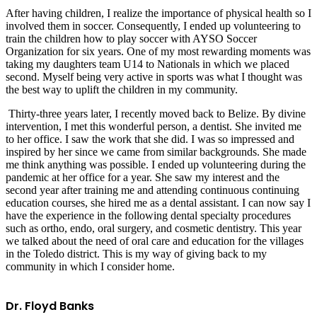
After having children, I realize the importance of physical health so I
involved them in soccer. Consequently, I ended up volunteering to
train the children how to play soccer with AYSO Soccer
Organization for six years. One of my most rewarding moments was
taking my daughters team U14 to Nationals in which we placed
second. Myself being very active in sports was what I thought was
the best way to uplift the children in my community.
Thirty-three years later, I recently moved back to Belize. By divine
intervention, I met this wonderful person, a dentist. She invited me
to her office. I saw the work that she did. I was so impressed and
inspired by her since we came from similar backgrounds. She made
me think anything was possible. I ended up volunteering during the
pandemic at her office for a year. She saw my interest and the
second year after training me and attending continuous continuing
education courses, she hired me as a dental assistant. I can now say I
have the experience in the following dental specialty procedures
such as ortho, endo, oral surgery, and cosmetic dentistry. This year
we talked about the need of oral care and education for the villages
in the Toledo district. This is my way of giving back to my
community in which I consider home.
Dr. Floyd Banks