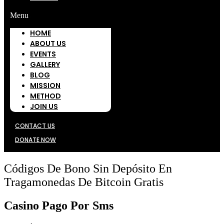
Menu
HOME
ABOUT US
EVENTS
GALLERY
BLOG
MISSION
METHOD
JOIN US
CONTACT US
DONATE NOW
Códigos De Bono Sin Depósito En
Tragamonedas De Bitcoin Gratis
Casino Pago Por Sms