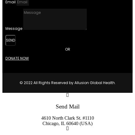
Email
Message
SEND
OR
DONATE NOW
© 2022 All Rights Reserved by Allusion Global Health.
Send Mail
4610 North Clark St. #1110
Chicago, IL 60640 (USA)