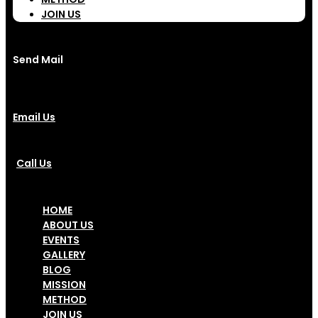
JOIN US
Send Mail
4610 North Clark St. #1110
Chicago, IL 60640 (USA)
Email Us
Info@allusionglobalhealth.org
Call Us
+1(630) 551-8544
HOME
ABOUT US
EVENTS
GALLERY
BLOG
MISSION
METHOD
JOIN US