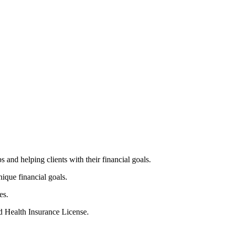
s and helping clients with their financial goals.
nique financial goals.
es.
d Health Insurance License.