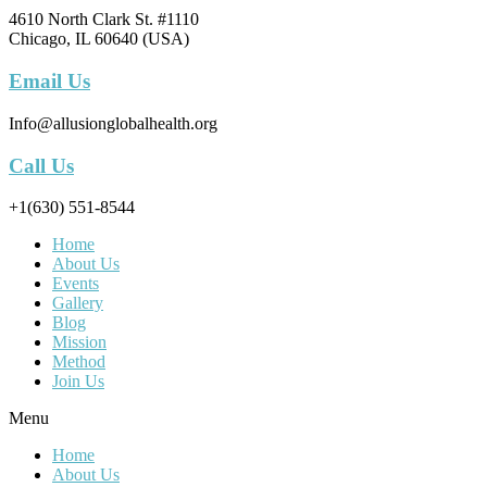
4610 North Clark St. #1110
Chicago, IL 60640 (USA)
Email Us
Info@allusionglobalhealth.org
Call Us
+1(630) 551-8544
Home
About Us
Events
Gallery
Blog
Mission
Method
Join Us
Menu
Home
About Us