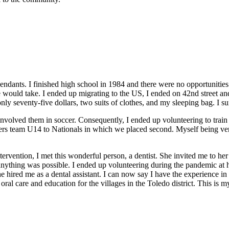
dants. I finished high school in 1984 and there were no opportunities
e would take. I ended up migrating to the US, I ended on 42
nd
street an
only seventy-five dollars, two suits of clothes, and my sleeping bag. I 
 I involved them in soccer. Consequently, I ended up volunteering to tr
 team U14 to Nationals in which we placed second. Myself being very a
tervention, I met this wonderful person, a dentist. She invited me to her
thing was possible. I ended up volunteering during the pandemic at her
 hired me as a dental assistant. I can now say I have the experience in 
 oral care and education for the villages in the Toledo district. This 