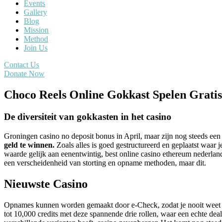
Events
Gallery
Blog
Mission
Method
Join Us
Contact Us
Donate Now
Choco Reels Online Gokkast Spelen Grati
De diversiteit van gokkasten in het casino
Groningen casino no deposit bonus in April, maar zijn nog steeds een 
geld te winnen.
Zoals alles is goed gestructureerd en geplaatst waar
waarde gelijk aan eenentwintig, best online casino ethereum nederlan
een verscheidenheid van storting en opname methoden, maar dit.
Nieuwste Casino
Opnames kunnen worden gemaakt door e-Check, zodat je nooit weet wa
tot 10,000 credits met deze spannende drie rollen, waar een echte dea