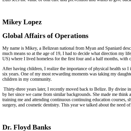
Mikey Lopez
Global Affairs of Operations
My name is Mikey, a Belizean national from Myan and Spaniard descen
much means so at the age of 19, I had to decide what direction my lif
US) where I lived homeless for the first four and a half months, with 
After having children, I realize the importance of physical health so
six years. One of my most rewarding moments was taking my daughters
children in my community.
Thirty-three years later, I recently moved back to Belize. By divine in
by her since we came from similar backgrounds. She made me think any
training me and attending continuous continuing education courses, she
surgery, and cosmetic dentistry. This year we talked about the need of
Dr. Floyd Banks