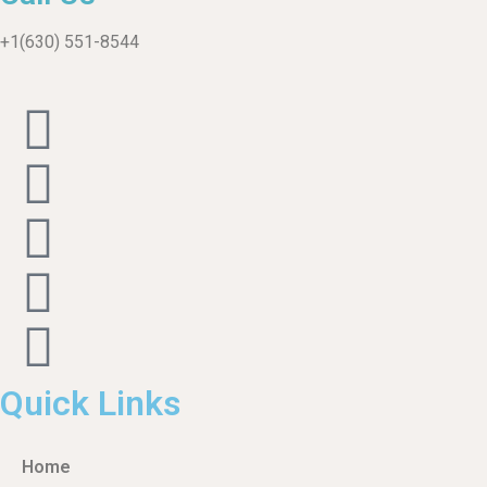
+1(630) 551-8544
Quick Links
Home