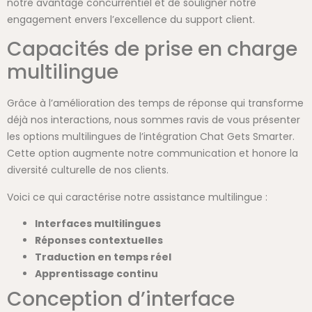
notre avantage concurrentiel et de souligner notre
engagement envers l’excellence du support client.
Capacités de prise en charge
multilingue
Grâce à l’amélioration des temps de réponse qui transforme
déjà nos interactions, nous sommes ravis de vous présenter
les options multilingues de l’intégration Chat Gets Smarter.
Cette option augmente notre communication et honore la
diversité culturelle de nos clients.
Voici ce qui caractérise notre assistance multilingue :
Interfaces multilingues
Réponses contextuelles
Traduction en temps réel
Apprentissage continu
Conception d’interface