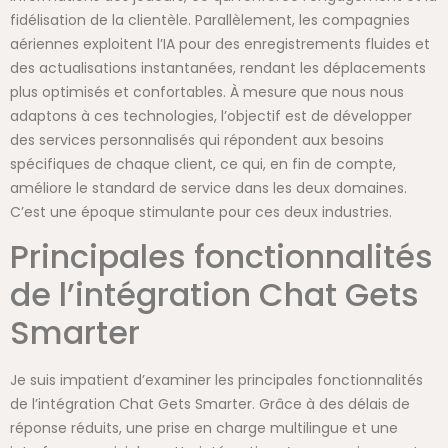
fidélisation de la clientèle. Parallèlement, les compagnies
aériennes exploitent l’IA pour des enregistrements fluides et
des actualisations instantanées, rendant les déplacements
plus optimisés et confortables. À mesure que nous nous
adaptons à ces technologies, l’objectif est de développer
des services personnalisés qui répondent aux besoins
spécifiques de chaque client, ce qui, en fin de compte,
améliore le standard de service dans les deux domaines.
C’est une époque stimulante pour ces deux industries.
Principales fonctionnalités
de l’intégration Chat Gets
Smarter
Je suis impatient d’examiner les principales fonctionnalités
de l’intégration Chat Gets Smarter. Grâce à des délais de
réponse réduits, une prise en charge multilingue et une