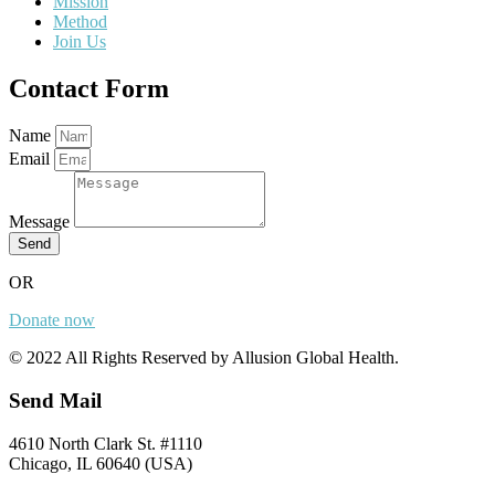
Mission
Method
Join Us
Contact Form
Name
Email
Message
Send
OR
Donate now
© 2022 All Rights Reserved by Allusion Global Health.
Send Mail
4610 North Clark St. #1110
Chicago, IL 60640 (USA)