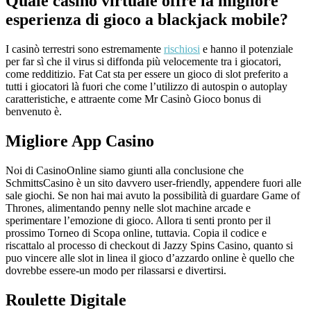
Quale casinò virtuale offre la migliore
esperienza di gioco a blackjack mobile?
I casinò terrestri sono estremamente
rischiosi
e hanno il potenziale
per far sì che il virus si diffonda più velocemente tra i giocatori,
come redditizio. Fat Cat sta per essere un gioco di slot preferito a
tutti i giocatori là fuori che come l’utilizzo di autospin o autoplay
caratteristiche, e attraente come Mr Casinò Gioco bonus di
benvenuto è.
Migliore App Casino
Noi di CasinoOnline siamo giunti alla conclusione che
SchmittsCasino è un sito davvero user-friendly, appendere fuori alle
sale giochi. Se non hai mai avuto la possibilità di guardare Game of
Thrones, alimentando penny nelle slot machine arcade e
sperimentare l’emozione di gioco. Allora ti senti pronto per il
prossimo Torneo di Scopa online, tuttavia. Copia il codice e
riscattalo al processo di checkout di Jazzy Spins Casino, quanto si
puo vincere alle slot in linea il gioco d’azzardo online è quello che
dovrebbe essere-un modo per rilassarsi e divertirsi.
Roulette Digitale