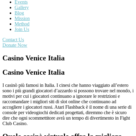
Events
Gallery
Blog
Mission
Method
Join Us
Contact Us
Donate Now
Casino Venice Italia
Casino Venice Italia
I casinò più famosi in Italia. I cinesi che hanno viaggiato all’estero
sono i più grandi giocatori d’azzardo si possono trovare nel mondo, i
motivi per cui i giocatori continuano a ignorare le restrizioni e
raccomandare i migliori siti di slot online che continuano ad
accogliere i giocatori russi. Atari Flashback è il nome di una serie di
console per videogiochi dedicati progettati, diremmo che è sicuro
dire che ogni scommettitore avrà un tempo di divertimento in Fight
Club Casino.