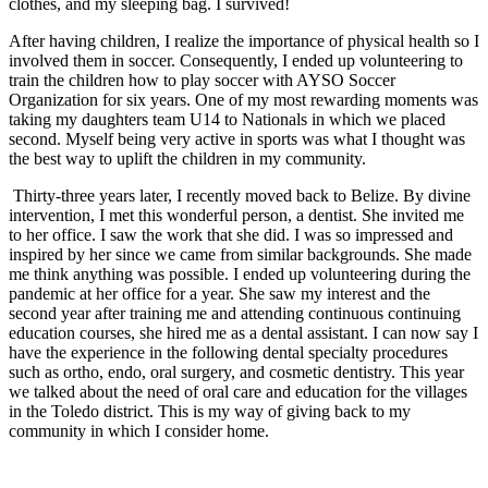
clothes, and my sleeping bag. I survived!
After having children, I realize the importance of physical health so I
involved them in soccer. Consequently, I ended up volunteering to
train the children how to play soccer with AYSO Soccer
Organization for six years. One of my most rewarding moments was
taking my daughters team U14 to Nationals in which we placed
second. Myself being very active in sports was what I thought was
the best way to uplift the children in my community.
Thirty-three years later, I recently moved back to Belize. By divine
intervention, I met this wonderful person, a dentist. She invited me
to her office. I saw the work that she did. I was so impressed and
inspired by her since we came from similar backgrounds. She made
me think anything was possible. I ended up volunteering during the
pandemic at her office for a year. She saw my interest and the
second year after training me and attending continuous continuing
education courses, she hired me as a dental assistant. I can now say I
have the experience in the following dental specialty procedures
such as ortho, endo, oral surgery, and cosmetic dentistry. This year
we talked about the need of oral care and education for the villages
in the Toledo district. This is my way of giving back to my
community in which I consider home.