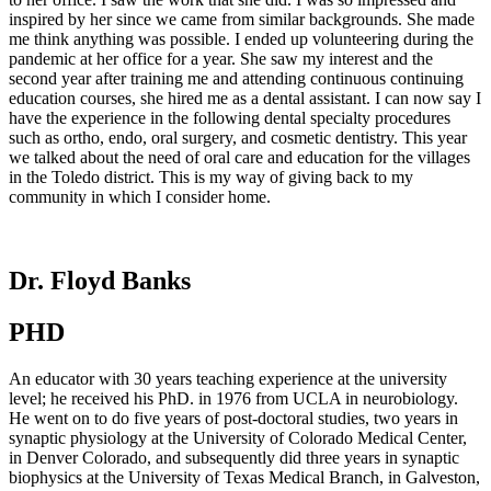
inspired by her since we came from similar backgrounds. She made
me think anything was possible. I ended up volunteering during the
pandemic at her office for a year. She saw my interest and the
second year after training me and attending continuous continuing
education courses, she hired me as a dental assistant. I can now say I
have the experience in the following dental specialty procedures
such as ortho, endo, oral surgery, and cosmetic dentistry. This year
we talked about the need of oral care and education for the villages
in the Toledo district. This is my way of giving back to my
community in which I consider home.
Dr. Floyd Banks
PHD
An educator with 30 years teaching experience at the university
level; he received his PhD. in 1976 from UCLA in neurobiology.
He went on to do five years of post-doctoral studies, two years in
synaptic physiology at the University of Colorado Medical Center,
in Denver Colorado, and subsequently did three years in synaptic
biophysics at the University of Texas Medical Branch, in Galveston,