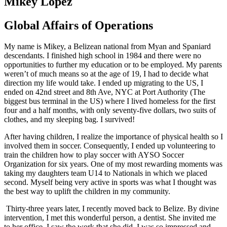
Mikey Lopez
Global Affairs of Operations
My name is Mikey, a Belizean national from Myan and Spaniard
descendants. I finished high school in 1984 and there were no
opportunities to further my education or to be employed. My parents
weren’t of much means so at the age of 19, I had to decide what
direction my life would take. I ended up migrating to the US, I
ended on 42
nd
street and 8
th
Ave, NYC at Port Authority (The
biggest bus terminal in the US) where I lived homeless for the first
four and a half months, with only seventy-five dollars, two suits of
clothes, and my sleeping bag. I survived!
After having children, I realize the importance of physical health so I
involved them in soccer. Consequently, I ended up volunteering to
train the children how to play soccer with AYSO Soccer
Organization for six years. One of my most rewarding moments was
taking my daughters team U14 to Nationals in which we placed
second. Myself being very active in sports was what I thought was
the best way to uplift the children in my community.
Thirty-three years later, I recently moved back to Belize. By divine
intervention, I met this wonderful person, a dentist. She invited me
to her office. I saw the work that she did. I was so impressed and