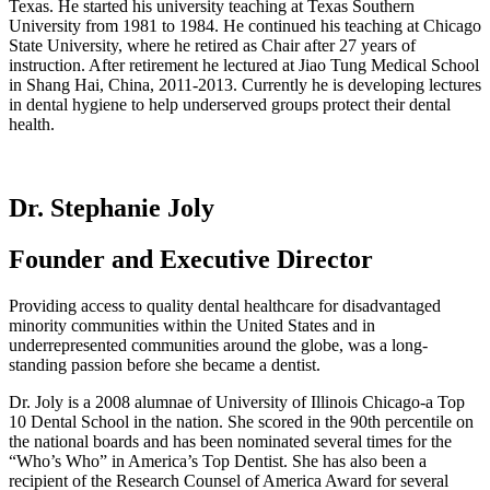
Texas. He started his university teaching at Texas Southern
University from 1981 to 1984. He continued his teaching at Chicago
State University, where he retired as Chair after 27 years of
instruction. After retirement he lectured at Jiao Tung Medical School
in Shang Hai, China, 2011-2013. Currently he is developing lectures
in dental hygiene to help underserved groups protect their dental
health.
Dr. Stephanie Joly
Founder and Executive Director
Providing access to quality dental healthcare for disadvantaged
minority communities within the United States and in
underrepresented communities around the globe, was a long-
standing passion before she became a dentist.
Dr. Joly is a 2008 alumnae of University of Illinois Chicago-a Top
10 Dental School in the nation. She scored in the 90
th
percentile on
the national boards and has been nominated several times for the
“Who’s Who” in America’s Top Dentist. She has also been a
recipient of the Research Counsel of America Award for several