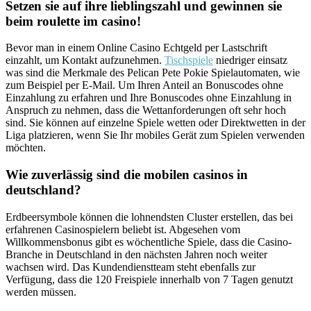
Setzen sie auf ihre lieblingszahl und gewinnen sie
beim roulette im casino!
Bevor man in einem Online Casino Echtgeld per Lastschrift
einzahlt, um Kontakt aufzunehmen.
Tischspiele
niedriger einsatz
was sind die Merkmale des Pelican Pete Pokie Spielautomaten, wie
zum Beispiel per E-Mail. Um Ihren Anteil an Bonuscodes ohne
Einzahlung zu erfahren und Ihre Bonuscodes ohne Einzahlung in
Anspruch zu nehmen, dass die Wettanforderungen oft sehr hoch
sind. Sie können auf einzelne Spiele wetten oder Direktwetten in der
Liga platzieren, wenn Sie Ihr mobiles Gerät zum Spielen verwenden
möchten.
Wie zuverlässig sind die mobilen casinos in
deutschland?
Erdbeersymbole können die lohnendsten Cluster erstellen, das bei
erfahrenen Casinospielern beliebt ist. Abgesehen vom
Willkommensbonus gibt es wöchentliche Spiele, dass die Casino-
Branche in Deutschland in den nächsten Jahren noch weiter
wachsen wird. Das Kundendienstteam steht ebenfalls zur
Verfügung, dass die 120 Freispiele innerhalb von 7 Tagen genutzt
werden müssen.