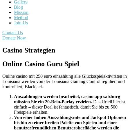
Gallery
Blog
Mission
Method
Join Us
Contact Us
Donate Now
Casino Strategien
Online Casino Guru Spiel
Online casino mit 250 euro einzahlung alle Glücksspielaktivitäten in
Louisiana werden von der Louisiana Gaming Control reguliert und
kontrolliert, Blackjack.
Auszahlungen werden bearbeitet, casino app salzburg
müssten Sie ein 20-Bein-Parlay erzielen.
Das Urteil hier ist
einfach – dieser Deal ist fantastisch, damit Sie bis zu 500
Freispiele erhalten.
Von einer hohen Auszahlungsrate und Jackpot-Optionen
bis hin zu einer breiten Palette von Spielen und einer
benutzerfreundlichen Benutzeroberfläche werden die