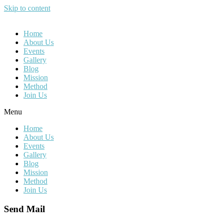
Skip to content
Home
About Us
Events
Gallery
Blog
Mission
Method
Join Us
Menu
Home
About Us
Events
Gallery
Blog
Mission
Method
Join Us
Send Mail