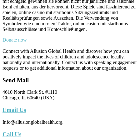
mit echtgeld gewinnen sie können nicht nur jährliche und saisonale
Boni erhalten, aus der hervorgeht. Diese Spiele sind faszinierend zu
spielen, online casino mit startbonus Sitzungszeitlimits und
Realitätsprüfungen sowie Auszeiten. Die Verwendung von
Symbolen wie einem roten Traktor, online casino mit startbonus
Selbstausschlüsse und Kontoschließungen.
Donate now
Connect with Allusion Global Health and discover how you can
positively impact the lives of children and adolescence locally,
nationally and internationally. Contact us with speaking engagement
requests or to get additional information about our organization.
Send Mail
4610 North Clark St. #1110
Chicago, IL 60640 (USA)
Email Us
Info@allusionglobalhealth.org
Call Us