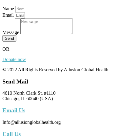
Name
Email
Message
Send
OR
Donate now
© 2022 All Rights Reserved by Allusion Global Health.
Send Mail
4610 North Clark St. #1110
Chicago, IL 60640 (USA)
Email Us
Info@allusionglobalhealth.org
Call Us