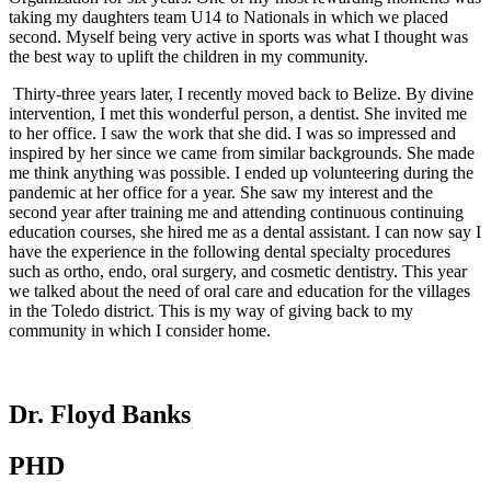
taking my daughters team U14 to Nationals in which we placed
second. Myself being very active in sports was what I thought was
the best way to uplift the children in my community.
Thirty-three years later, I recently moved back to Belize. By divine
intervention, I met this wonderful person, a dentist. She invited me
to her office. I saw the work that she did. I was so impressed and
inspired by her since we came from similar backgrounds. She made
me think anything was possible. I ended up volunteering during the
pandemic at her office for a year. She saw my interest and the
second year after training me and attending continuous continuing
education courses, she hired me as a dental assistant. I can now say I
have the experience in the following dental specialty procedures
such as ortho, endo, oral surgery, and cosmetic dentistry. This year
we talked about the need of oral care and education for the villages
in the Toledo district. This is my way of giving back to my
community in which I consider home.
Dr. Floyd Banks
PHD