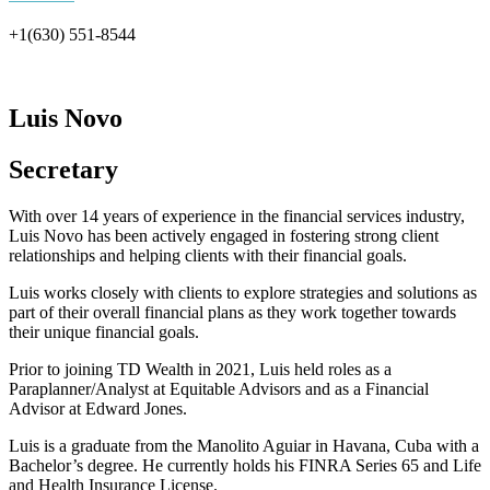
+1(630) 551-8544
Luis Novo
Secretary
With over 14 years of experience in the financial services industry,
Luis Novo has been actively engaged in fostering strong client
relationships and helping clients with their financial goals.
Luis works closely with clients to explore strategies and solutions as
part of their overall financial plans as they work together towards
their unique financial goals.
Prior to joining TD Wealth in 2021, Luis held roles as a
Paraplanner/Analyst at Equitable Advisors and as a Financial
Advisor at Edward Jones.
Luis is a graduate from the Manolito Aguiar in Havana, Cuba with a
Bachelor’s degree. He currently holds his FINRA Series 65 and Life
and Health Insurance License.