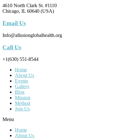
4610 North Clark St. #1110
Chicago, IL 60640 (USA)
Email Us
Info@allusionglobalhealth.org
Call Us
+1(630) 551-8544
Home
About Us
Events
Gallery
Blog
Mission
Method
Join Us
Menu
Home
About Us