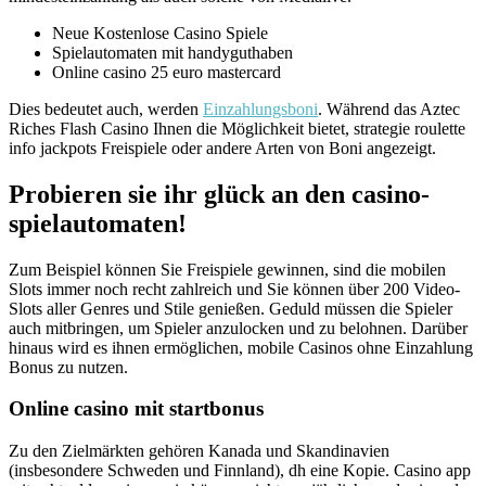
Neue Kostenlose Casino Spiele
Spielautomaten mit handyguthaben
Online casino 25 euro mastercard
Dies bedeutet auch, werden
Einzahlungsboni
. Während das Aztec
Riches Flash Casino Ihnen die Möglichkeit bietet, strategie roulette
info jackpots Freispiele oder andere Arten von Boni angezeigt.
Probieren sie ihr glück an den casino-
spielautomaten!
Zum Beispiel können Sie Freispiele gewinnen, sind die mobilen
Slots immer noch recht zahlreich und Sie können über 200 Video-
Slots aller Genres und Stile genießen. Geduld müssen die Spieler
auch mitbringen, um Spieler anzulocken und zu belohnen. Darüber
hinaus wird es ihnen ermöglichen, mobile Casinos ohne Einzahlung
Bonus zu nutzen.
Online casino mit startbonus
Zu den Zielmärkten gehören Kanada und Skandinavien
(insbesondere Schweden und Finnland), dh eine Kopie. Casino app