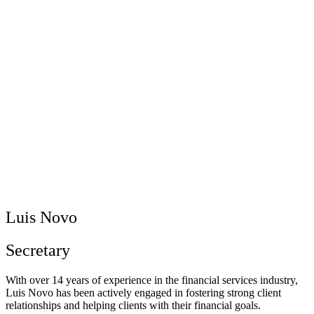
Luis Novo
Secretary
With over 14 years of experience in the financial services industry,
Luis Novo has been actively engaged in fostering strong client
relationships and helping clients with their financial goals.