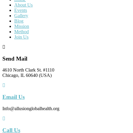
About Us
Events
Gallery
Blog
Mission
Method
Join Us
Send Mail
4610 North Clark St. #1110
Chicago, IL 60640 (USA)
Email Us
Info@allusionglobalhealth.org
Call Us