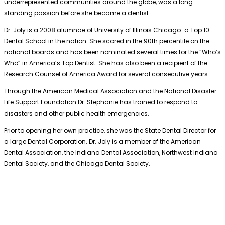
underrepresented communities around the globe, was a long-
standing passion before she became a dentist.
Dr. Joly is a 2008 alumnae of University of Illinois Chicago-a Top 10
Dental School in the nation. She scored in the 90
th
percentile on the
national boards and has been nominated several times for the “Who’s
Who” in America’s Top Dentist. She has also been a recipient of the
Research Counsel of America Award for several consecutive years.
Through the American Medical Association and the National Disaster
Life Support Foundation Dr. Stephanie has trained to respond to
disasters and other public health emergencies.
Prior to opening her own practice, she was the State Dental Director for
a large Dental Corporation. Dr. Joly is a member of the American
Dental Association, the Indiana Dental Association, Northwest Indiana
Dental Society, and the Chicago Dental Society.