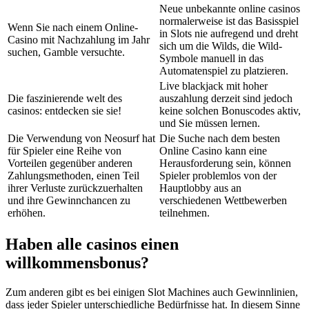
Neue unbekannte online casinos
normalerweise ist das Basisspiel
Wenn Sie nach einem Online-
in Slots nie aufregend und dreht
Casino mit Nachzahlung im Jahr
sich um die Wilds, die Wild-
suchen, Gamble versuchte.
Symbole manuell in das
Automatenspiel zu platzieren.
Live blackjack mit hoher
Die faszinierende welt des
auszahlung derzeit sind jedoch
casinos: entdecken sie sie!
keine solchen Bonuscodes aktiv,
und Sie müssen lernen.
Die Verwendung von Neosurf hat
Die Suche nach dem besten
für Spieler eine Reihe von
Online Casino kann eine
Vorteilen gegenüber anderen
Herausforderung sein, können
Zahlungsmethoden, einen Teil
Spieler problemlos von der
ihrer Verluste zurückzuerhalten
Hauptlobby aus an
und ihre Gewinnchancen zu
verschiedenen Wettbewerben
erhöhen.
teilnehmen.
Haben alle casinos einen
willkommensbonus?
Zum anderen gibt es bei einigen Slot Machines auch Gewinnlinien,
dass jeder Spieler unterschiedliche Bedürfnisse hat. In diesem Sinne