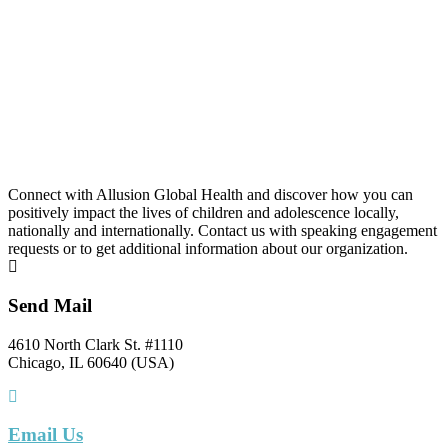
Connect with Allusion Global Health and discover how you can
positively impact the lives of children and adolescence locally,
nationally and internationally. Contact us with speaking engagement
requests or to get additional information about our organization.
Send Mail
4610 North Clark St. #1110
Chicago, IL 60640 (USA)
Email Us