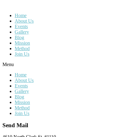
Skip
to
Home
content
About Us
Events
Gallery
Blog
Mission
Method
Join Us
Menu
Home
About Us
Events
Gallery
Blog
Mission
Method
Join Us
Send Mail
4610 North Clark St. #1110