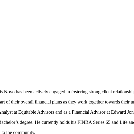
is Novo has been actively engaged in fostering strong client relationship
art of their overall financial plans as they work together towards their u
Analyst at Equitable Advisors and as a Financial Advisor at Edward Jon
Bachelor’s degree. He currently holds his FINRA Series 65 and Life an
k to the community.