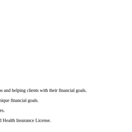
s and helping clients with their financial goals.
nique financial goals.
es.
d Health Insurance License.