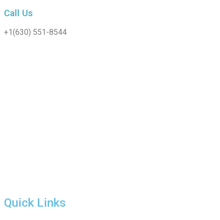
Call Us
+1(630) 551-8544
Quick Links