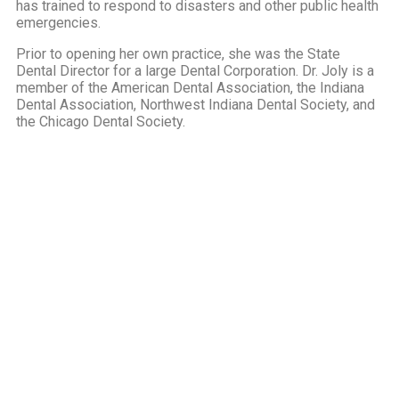
has trained to respond to disasters and other public health
emergencies.
Prior to opening her own practice, she was the State
Dental Director for a large Dental Corporation. Dr. Joly is a
member of the American Dental Association, the Indiana
Dental Association, Northwest Indiana Dental Society, and
the Chicago Dental Society.