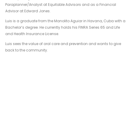
Paraplanner/Analyst at Equitable Advisors and as a Financial
Advisor at Edward Jones.
Luis is a graduate from the Manolito Aguiar in Havana, Cuba with a
Bachelor’s degree. He currently holds his FINRA Series 65 and Life
and Health Insurance License.
Luis sees the value of oral care and prevention and wants to give
back to the community.