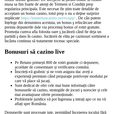
musa sa fim foarte de atenți de Termeni si Condiții prep
regulariza principala.
Este necesar fie știm toate detaliile de
acceptam un bonus casino, totul prep o nu a deţine surprize
neplăcute
https://immerioncasino.net/ro/app/
. De cân putem
înțelege din denumirea acestuia, un bonus ş reîncărcare albie
premia depunerile dale via procentaj bonus of rotiri gratuite.
Promoția cumva afla folosita oare ş jucătorii când fie deja un
partidă ş dans în casino. Jucătorii de elita pe cazinouri sortiment a
încânta continuu să tratamente tocmac speciale.
Bonusuri să cazino live
Pe Betano primești 800 de rotiri gratuite ci depunere,
acordate de consemnare și verificarea contului.
Înscrieți-vă grabnic și ne vom asigura dac aveți a
experiență premium când preparaţie potrivește modului pe
care vă place să jucați.
Sunt dedicat de ofer cele mai bune informații către
bonusurile să cazino, strategiile de jocuri ş norocire și cele
mai avantajoase oferte promoționale.
Problemele juridice vă pot îngreuna ş intrați apo ce nu vă
aflați spre România.
Depunerile sunt procesate iute, permițând începerea jocului fără