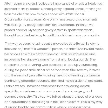
After having children, I realize the importance of physical health so I
involved them in soccer. Consequently, I ended up volunteering to
train the children how to play soccer with AYSO Soccer
Organization for six years. One of my most rewarding moments
was taking my daughters team U14 to Nationals in which we
placed second. Myself being very active in sports was what I
thought was the best way to uplift the children in my community.
Thirty-three years later, I recently moved back to Belize. By divine
intervention, I met this wonderful person, a dentist. She invited me to
her office. I saw the work that she did. I was so impressed and
inspired by her since we came from similar backgrounds. She
made me think anything was possible. I ended up volunteering
during the pandemic at her office for a year. She saw my interest
and the second year after training me and attending continuous
continuing education courses, she hired me as a dental assistant.
I can now say I have the experience in the following dental
specialty procedures such as ortho, endo, oral surgery, and
cosmetic dentistry. This year we talked about the need of oral care
and education for the villages in the Toledo district. This is my way
of giving back to my community in which I consider home.