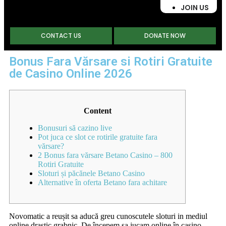
JOIN US
CONTACT US
DONATE NOW
Bonus Fara Vărsare si Rotiri Gratuite
de Casino Online 2026
Content
Bonusuri să cazino live
Pot juca ce slot ce rotirile gratuite fara
vărsare?
2 Bonus fara vărsare Betano Casino – 800
Rotiri Gratuite
Sloturi și păcănele Betano Casino
Alternative în oferta Betano fara achitare
Novomatic a reușit sa aducă greu cunoscutele sloturi in mediul
online drastic grabnic. De începem sa jucam online în casino