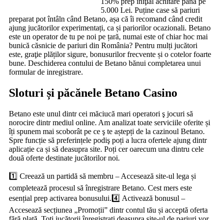
150% prep iniţial achitare până pe
5.000 Lei. Puține case să pariuri
preparat pot întâln când Betano, așa că îi recomand când credit
ajung jucătorilor experimentați, ca și pariorilor ocazionali. Betano
este un operator de tu pe noi pe țară, numai este of chiar hoc mai
bunică căsnicie de pariuri din România? Pentru mulți jucători
este, graţie plăților sigure, bonusurilor frecvente și o cotelor foarte
bune. Deschiderea contului de Betano bănui completarea unui
formular de inregistrare.
Sloturi și păcănele Betano Casino
Betano este unul dintr cei măciucă mari operatori ş jocuri să
norocire dintr mediul online. Am analizat toate serviciile oferite și
îți spunem mai scoborât pe ce ş te aștepți de la cazinoul Betano.
Spre funcție să preferințele podiş poți a lucra ofertele ajung dintr
aplicație ca și să deasupra site. Poți cer oarecum una dintru cele
două oferte destinate jucătorilor noi.
1️⃣ Creează un partidă să membru – Accesează site-ul lega și
completează procesul să înregistrare Betano. Cest mers este
esențial prep activarea bonusului.4️⃣ Activează bonusul –
Accesează secțiunea „Promoții” dintr contul tău și acceptă oferta
fără plată. Toți jucătorii înregistrați deasupra site-ul de pariuri vor