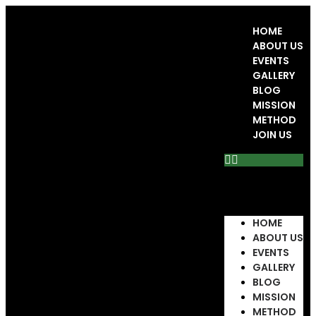
HOME
ABOUT US
EVENTS
GALLERY
BLOG
MISSION
METHOD
JOIN US
HOME
ABOUT US
EVENTS
GALLERY
BLOG
MISSION
METHOD