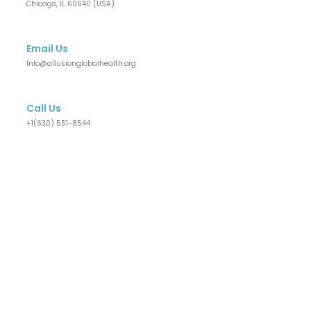
Chicago, IL 60640 (USA)
Email Us
Info@allusionglobalhealth.org
Call Us
+1(630) 551-8544