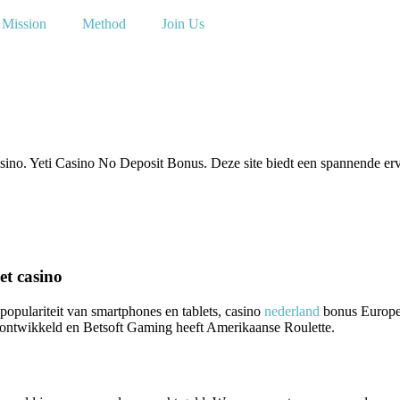
Mission
Method
Join Us
ino. Yeti Casino No Deposit Bonus. Deze site biedt een spannende erva
et casino
opulariteit van smartphones en tablets, casino
nederland
bonus Europes
e ontwikkeld en Betsoft Gaming heeft Amerikaanse Roulette.