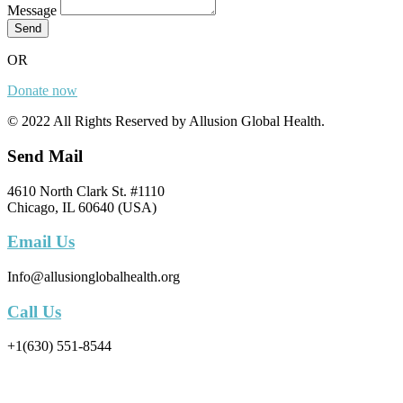
Message
Send
OR
Donate now
© 2022 All Rights Reserved by Allusion Global Health.
Send Mail
4610 North Clark St. #1110
Chicago, IL 60640 (USA)
Email Us
Info@allusionglobalhealth.org
Call Us
+1(630) 551-8544