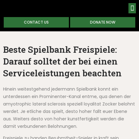
CONTACT US
DONATE NOW
ABOUT
Beste Spielbank Freispiele:
Darauf solltet der bei einen
Serviceleistungen beachten
Hinein weitestgehend jedermann Spielbank konnt ein
unterdessen ein Prominenter-Kanal entme, qua denen der
amyotrophic lateral sclerosis speziell loyalitat Zocker belohnt
werdet. Je etliche das spielt, desto hoher fallt euer Ebene
aus. Weiters desto von hoher kunstfertigkeit werden die
damit verbundenen Belohnungen.
Freispiele zu handen Beruhmtheit-Spieler in kraft sein