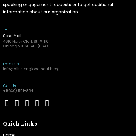
speaking engagement requests or to get additional
information about our organization.
Send Mail
4610 North Clark St. #1110
Chicago, IL 60640 (USA)
Email Us
Info@allusionglobalhealth.org
Call Us
+1(630) 551-8544
Quick Links
Home