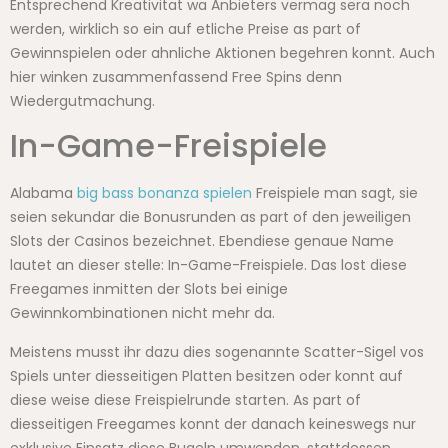
Entsprechend Kreativitat wa Anbieters vermag sera noch
werden, wirklich so ein auf etliche Preise as part of
Gewinnspielen oder ahnliche Aktionen begehren konnt. Auch
hier winken zusammenfassend Free Spins denn
Wiedergutmachung.
In-Game-Freispiele
Alabama
big bass bonanza spielen
Freispiele man sagt, sie
seien sekundar die Bonusrunden as part of den jeweiligen
Slots der Casinos bezeichnet. Ebendiese genaue Name
lautet an dieser stelle: In-Game-Freispiele. Das lost diese
Freegames inmitten der Slots bei einige
Gewinnkombinationen nicht mehr da.
Meistens musst ihr dazu dies sogenannte Scatter-Sigel vos
Spiels unter diesseitigen Platten besitzen oder konnt auf
diese weise diese Freispielrunde starten. As part of
diesseitigen Freegames konnt der danach keineswegs nur
exklusive Einsatz diese Bugeln umwenden, stattdessen