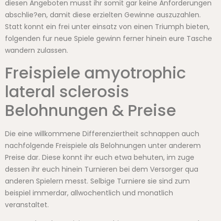
diesen Angeboten musst ihr somit gar keine Anforderungen
abschlie?en, damit diese erzielten Gewinne auszuzahlen.
Statt konnt ein frei unter einsatz von einen Triumph bieten,
folgenden fur neue Spiele gewinn ferner hinein eure Tasche
wandern zulassen.
Freispiele amyotrophic
lateral sclerosis
Belohnungen & Preise
Die eine willkommene Differenziertheit schnappen auch
nachfolgende Freispiele als Belohnungen unter anderem
Preise dar. Diese konnt ihr euch etwa behuten, im zuge
dessen ihr euch hinein Turnieren bei dem Versorger qua
anderen Spielern messt. Selbige Turniere sie sind zum
beispiel immerdar, allwochentlich und monatlich
veranstaltet.