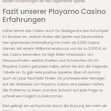
beiden Einzahlungen als neu registrierter Spieler.
Fazit unserer Playamo Casino
Erfahrungen
Daher bietet das Casino auch für Mobilgeräte das Sofortspiel
im Browser an. Jedoch finden alle Spieler aus Deutschland
hier spannende Unterhaltung mit mehr als 2.000 Casino
Games. Mit einem Willkommensbonus von bis zu 2.000 € ist
das Casino besonders für High Roller interessant. Um
herauszufinden, welche Stärken und Schwächen ich im
Playamo Casino gefunden habe, sehen Sie sich die folgende
Tabelle an. Es gab viele positive Aspekte, aber ich konnte
auch ein paar Nachteile finden. Ein professioneller Manager
auf der Webseite von Playamo Casino wird Spielern helfen,
alle Probleme zu lösen und eine Antwort auf jede Frage so
schnell wie möglich zu bekommen.
Dies gelingt am einfachsten durch die Nutzung der mehr als