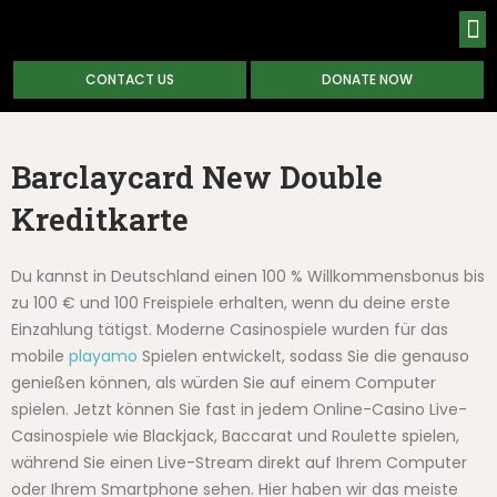
CONTACT US
DONATE NOW
ABOUT
Barclaycard New Double
Kreditkarte
Du kannst in Deutschland einen 100 % Willkommensbonus bis
zu 100 € und 100 Freispiele erhalten, wenn du deine erste
Einzahlung tätigst. Moderne Casinospiele wurden für das
mobile
playamo
Spielen entwickelt, sodass Sie die genauso
genießen können, als würden Sie auf einem Computer
spielen. Jetzt können Sie fast in jedem Online-Casino Live-
Casinospiele wie Blackjack, Baccarat und Roulette spielen,
während Sie einen Live-Stream direkt auf Ihrem Computer
oder Ihrem Smartphone sehen. Hier haben wir das meiste