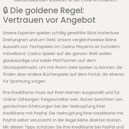
Bestandskunden anbietet, ist ein Code erforderlich.
🔒 Die goldene Regel:
Vertrauen vor Angebot
Unsere Experten spielen zufällig gewählte Slots kostenlose
Drehungnen und um Geld. Unsere vergleichsweise kleine
Auswahl von Tischspielen im Casino PlayAmo ist trotzdem
mitreißend. Casino Spieler auf der ganzen Welt wollen
glaubwürdige und solide Plattformen auf dem
Glücksspielmarkt, um mit ihrem Geld spielen zu können. Sie
finden aber andere Bücherspiele auf dem Portal, die ebenso
für Spannung sorgen.
Ihre Kreditkarte muss auf Ihren Namen ausgestellt und für
Online-Zahlungen freigeschaltet sein. Nutzer berichten von
gemischten Erfahrungen bei der Verknüpfung ihrer
Kreditkarte mit PayPal. Die Verknüpfung Ihrer Kreditkarte mit
PayPal selbst verursacht in der Regel keine direkten Kosten.
Mit diesen Tipps schützen Sie Ihre Kreditkarte bei PayPal und