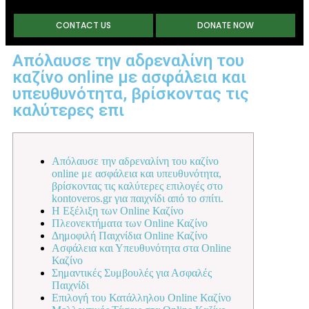
CONTACT US
DONATE NOW
Απόλαυσε την αδρεναλίνη του
καζίνο online με ασφάλεια και
υπευθυνότητα, βρίσκοντας τις
καλύτερες επι
Απόλαυσε την αδρεναλίνη του καζίνο
online με ασφάλεια και υπευθυνότητα,
βρίσκοντας τις καλύτερες επιλογές στο
kontoveros.gr για παιχνίδι από το σπίτι.
Η Εξέλιξη των Online Καζίνο
Πλεονεκτήματα των Online Καζίνο
Δημοφιλή Παιχνίδια Online Καζίνο
Ασφάλεια και Υπευθυνότητα στα Online
Καζίνο
Σημαντικές Συμβουλές για Ασφαλές
Παιχνίδι
Επιλογή του Κατάλληλου Online Καζίνο