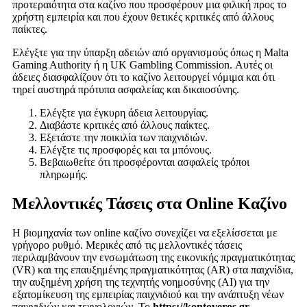
προτεραιότητα στα καζίνο που προσφέρουν μια φιλική προς το
χρήστη εμπειρία και που έχουν θετικές κριτικές από άλλους
παίκτες.
Ελέγξτε για την ύπαρξη αδειών από οργανισμούς όπως η Malta
Gaming Authority ή η UK Gambling Commission. Αυτές οι
άδειες διασφαλίζουν ότι το καζίνο λειτουργεί νόμιμα και ότι
τηρεί αυστηρά πρότυπα ασφαλείας και δικαιοσύνης.
Ελέγξτε για έγκυρη άδεια λειτουργίας.
Διαβάστε κριτικές από άλλους παίκτες.
Εξετάστε την ποικιλία των παιχνιδιών.
Ελέγξτε τις προσφορές και τα μπόνους.
Βεβαιωθείτε ότι προσφέρονται ασφαλείς τρόποι
πληρωμής.
Μελλοντικές Τάσεις στα Online Καζίνο
Η βιομηχανία των online καζίνο συνεχίζει να εξελίσσεται με
γρήγορο ρυθμό. Μερικές από τις μελλοντικές τάσεις
περιλαμβάνουν την ενσωμάτωση της εικονικής πραγματικότητας
(VR) και της επαυξημένης πραγματικότητας (AR) στα παιχνίδια,
την αυξημένη χρήση της τεχνητής νοημοσύνης (AI) για την
εξατομίκευση της εμπειρίας παιχνιδιού και την ανάπτυξη νέων
παιχνιδιών και τεχνολογιών. Το
https://kontoveros.gr