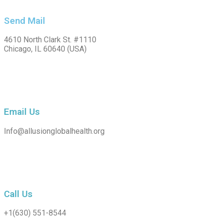
Send Mail
4610 North Clark St. #1110
Chicago, IL 60640 (USA)
Email Us
Info@allusionglobalhealth.org
Call Us
+1(630) 551-8544