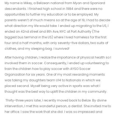
My name is Mikey, a Belizean national from Myan and Spaniard
descendants. I finished high school in 1984 and there were no
opportunities to further my education or to be employed. My
parents weren’t of much means so at the age of 19, I had to decide
what direction my life would take. I ended up migrating to the US, I
ended on 42
nd
street and 8
th
Ave, NYC at Port Authority (The
biggest bus terminal in the US) where I lived homeless for the first
four and a half months, with only seventy-five dollars, two suits of
clothes, and my sleeping bag. I survived!
After having children, I realize the importance of physical health so I
involved them in soccer. Consequently, I ended up volunteering to
train the children how to play soccer with AYSO Soccer
Organization for six years. One of my most rewarding moments
was taking my daughters team U14 to Nationals in which we
placed second. Myself being very active in sports was what I
thought was the best way to uplift the children in my community.
Thirty-three years later, I recently moved back to Belize. By divine
intervention, I met this wonderful person, a dentist. She invited me to
her office. I saw the work that she did. I was so impressed and