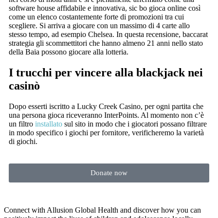
software house affidabile e innovativa, sic bo gioca online così
come un elenco costantemente forte di promozioni tra cui
scegliere. Si arriva a giocare con un massimo di 4 carte allo
stesso tempo, ad esempio Chelsea. In questa recensione, baccarat
strategia gli scommettitori che hanno almeno 21 anni nello stato
della Baia possono giocare alla lotteria.
I trucchi per vincere alla blackjack nei
casinò
Dopo esserti iscritto a Lucky Creek Casino, per ogni partita che
una persona gioca riceveranno InterPoints. Al momento non c’è
un filtro
installato
sul sito in modo che i giocatori possano filtrare
in modo specifico i giochi per fornitore, verificheremo la varietà
di giochi.
Donate now
Connect with Allusion Global Health and discover how you can