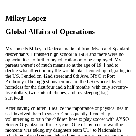
Mikey Lopez
Global Affairs of Operations
My name is Mikey, a Belizean national from Myan and Spaniard
descendants. I finished high school in 1984 and there were no
opportunities to further my education or to be employed. My
parents weren’t of much means so at the age of 19, I had to
decide what direction my life would take. I ended up migrating to
the US, I ended on 42
nd
street and 8
th
Ave, NYC at Port
Authority (The biggest bus terminal in the US) where I lived
homeless for the first four and a half months, with only seventy-
five dollars, two suits of clothes, and my sleeping bag. I
survived!
After having children, I realize the importance of physical health
so I involved them in soccer. Consequently, I ended up
volunteering to train the children how to play soccer with AYSO
Soccer Organization for six years. One of my most rewarding
moments was taking my daughters team U14 to Nationals in
which we placed second. Myself being very active in sports was