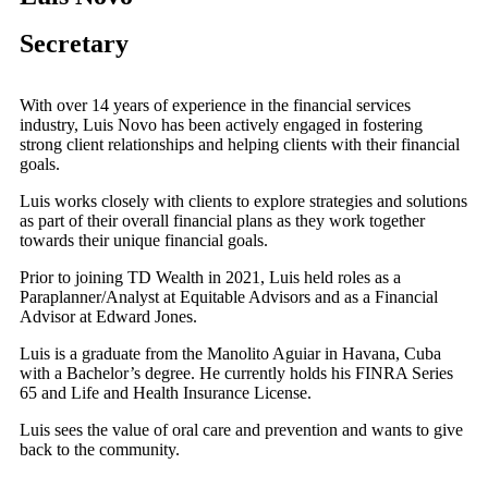
Secretary
With over 14 years of experience in the financial services
industry, Luis Novo has been actively engaged in fostering
strong client relationships and helping clients with their financial
goals.
Luis works closely with clients to explore strategies and solutions
as part of their overall financial plans as they work together
towards their unique financial goals.
Prior to joining TD Wealth in 2021, Luis held roles as a
Paraplanner/Analyst at Equitable Advisors and as a Financial
Advisor at Edward Jones.
Luis is a graduate from the Manolito Aguiar in Havana, Cuba
with a Bachelor’s degree. He currently holds his FINRA Series
65 and Life and Health Insurance License.
Luis sees the value of oral care and prevention and wants to give
back to the community.