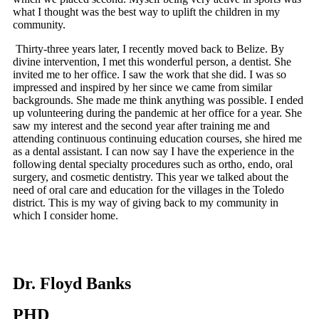
what I thought was the best way to uplift the children in my
community.
Thirty-three years later, I recently moved back to Belize. By
divine intervention, I met this wonderful person, a dentist. She
invited me to her office. I saw the work that she did. I was so
impressed and inspired by her since we came from similar
backgrounds. She made me think anything was possible. I ended
up volunteering during the pandemic at her office for a year. She
saw my interest and the second year after training me and
attending continuous continuing education courses, she hired me
as a dental assistant. I can now say I have the experience in the
following dental specialty procedures such as ortho, endo, oral
surgery, and cosmetic dentistry. This year we talked about the
need of oral care and education for the villages in the Toledo
district. This is my way of giving back to my community in
which I consider home.
Dr. Floyd Banks
PHD