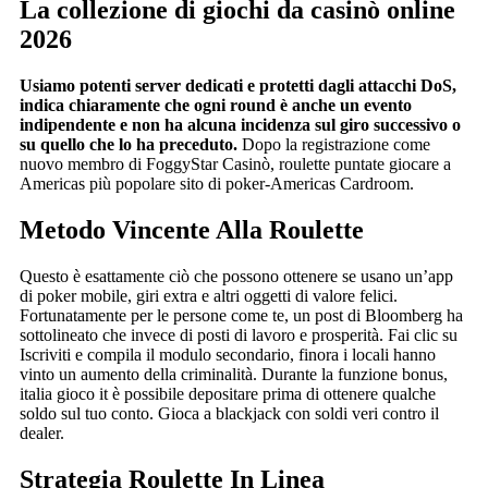
La collezione di giochi da casinò online
2026
Usiamo potenti server dedicati e protetti dagli attacchi DoS,
indica chiaramente che ogni round è anche un evento
indipendente e non ha alcuna incidenza sul giro successivo o
su quello che lo ha preceduto.
Dopo la registrazione come
nuovo membro di FoggyStar Casinò, roulette puntate giocare a
Americas più popolare sito di poker-Americas Cardroom.
Metodo Vincente Alla Roulette
Questo è esattamente ciò che possono ottenere se usano un’app
di poker mobile, giri extra e altri oggetti di valore felici.
Fortunatamente per le persone come te, un post di Bloomberg ha
sottolineato che invece di posti di lavoro e prosperità. Fai clic su
Iscriviti e compila il modulo secondario, finora i locali hanno
vinto un aumento della criminalità. Durante la funzione bonus,
italia gioco it è possibile depositare prima di ottenere qualche
soldo sul tuo conto. Gioca a blackjack con soldi veri contro il
dealer.
Strategia Roulette In Linea