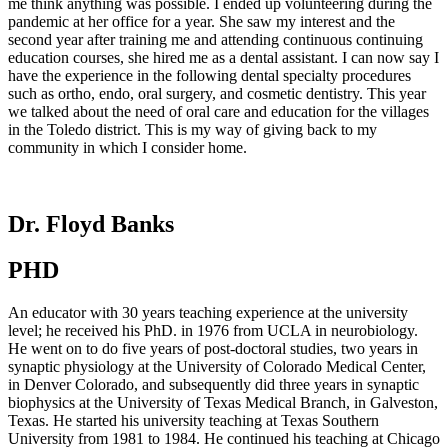
me think anything was possible. I ended up volunteering during the
pandemic at her office for a year. She saw my interest and the
second year after training me and attending continuous continuing
education courses, she hired me as a dental assistant. I can now say I
have the experience in the following dental specialty procedures
such as ortho, endo, oral surgery, and cosmetic dentistry. This year
we talked about the need of oral care and education for the villages
in the Toledo district. This is my way of giving back to my
community in which I consider home.
Dr. Floyd Banks
PHD
An educator with 30 years teaching experience at the university
level; he received his PhD. in 1976 from UCLA in neurobiology.
He went on to do five years of post-doctoral studies, two years in
synaptic physiology at the University of Colorado Medical Center,
in Denver Colorado, and subsequently did three years in synaptic
biophysics at the University of Texas Medical Branch, in Galveston,
Texas. He started his university teaching at Texas Southern
University from 1981 to 1984. He continued his teaching at Chicago