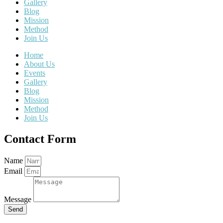
Gallery
Blog
Mission
Method
Join Us
Home
About Us
Events
Gallery
Blog
Mission
Method
Join Us
Contact Form
Name
Email
Message
Send