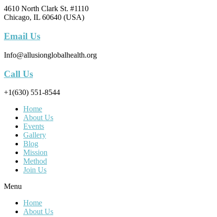
4610 North Clark St. #1110
Chicago, IL 60640 (USA)
Email Us
Info@allusionglobalhealth.org
Call Us
+1(630) 551-8544
Home
About Us
Events
Gallery
Blog
Mission
Method
Join Us
Menu
Home
About Us