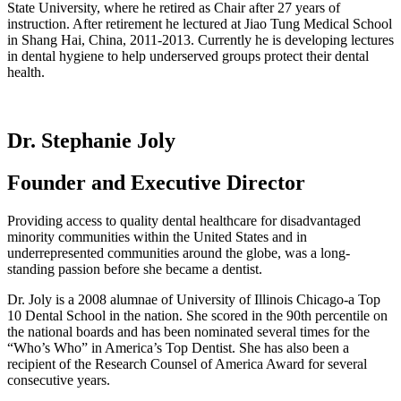
State University, where he retired as Chair after 27 years of
instruction. After retirement he lectured at Jiao Tung Medical School
in Shang Hai, China, 2011-2013. Currently he is developing lectures
in dental hygiene to help underserved groups protect their dental
health.
Dr. Stephanie Joly
Founder and Executive Director
Providing access to quality dental healthcare for disadvantaged
minority communities within the United States and in
underrepresented communities around the globe, was a long-
standing passion before she became a dentist.
Dr. Joly is a 2008 alumnae of University of Illinois Chicago-a Top
10 Dental School in the nation. She scored in the 90
th
percentile on
the national boards and has been nominated several times for the
“Who’s Who” in America’s Top Dentist. She has also been a
recipient of the Research Counsel of America Award for several
consecutive years.