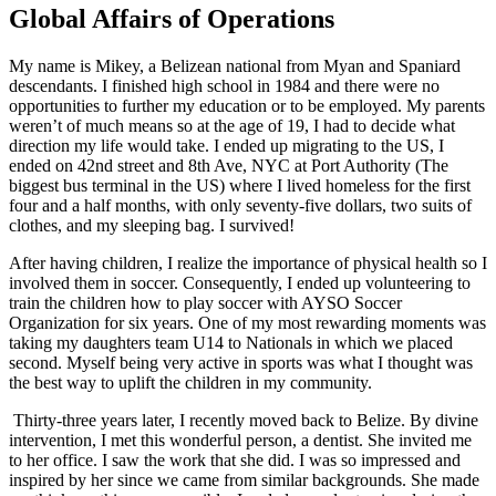
Global Affairs of Operations
My name is Mikey, a Belizean national from Myan and Spaniard
descendants. I finished high school in 1984 and there were no
opportunities to further my education or to be employed. My parents
weren’t of much means so at the age of 19, I had to decide what
direction my life would take. I ended up migrating to the US, I
ended on 42
nd
street and 8
th
Ave, NYC at Port Authority (The
biggest bus terminal in the US) where I lived homeless for the first
four and a half months, with only seventy-five dollars, two suits of
clothes, and my sleeping bag. I survived!
After having children, I realize the importance of physical health so I
involved them in soccer. Consequently, I ended up volunteering to
train the children how to play soccer with AYSO Soccer
Organization for six years. One of my most rewarding moments was
taking my daughters team U14 to Nationals in which we placed
second. Myself being very active in sports was what I thought was
the best way to uplift the children in my community.
Thirty-three years later, I recently moved back to Belize. By divine
intervention, I met this wonderful person, a dentist. She invited me
to her office. I saw the work that she did. I was so impressed and
inspired by her since we came from similar backgrounds. She made