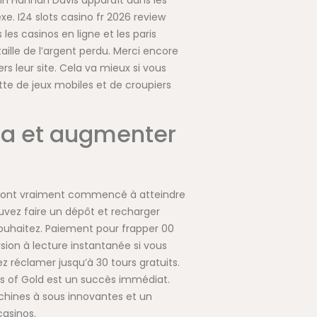
uin Hannah Davis apparaît dans les
e. I24 slots casino fr 2026 review
s casinos en ligne et les paris
taille de l’argent perdu. Merci encore
s leur site. Cela va mieux si vous
ette de jeux mobiles et de croupiers
ra et augmenter
ots ont vraiment commencé à atteindre
uvez faire un dépôt et recharger
souhaitez. Paiement pour frapper 00
rsion à lecture instantanée si vous
z réclamer jusqu’à 30 tours gratuits.
ods of Gold est un succès immédiat.
achines à sous innovantes et un
casinos.