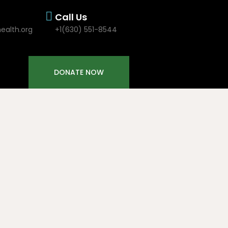
Call Us
health.org
+1(630) 551-8544
DONATE NOW