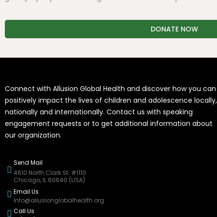
DONATE NOW
Connect with Allusion Global Health and discover how you can
positively impact the lives of children and adolescence locally,
nationally and internationally. Contact us with speaking
engagement requests or to get additional information about
our organization.
Send Mail
4610 North Clark St. #1110
Chicago, IL 60640 (USA)
Email Us
Info@allusionglobalhealth.org
Call Us