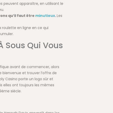
 peuvent apparaître, en utilisant le
eu.
ons qu’il faut être
minutieux
.
Les
 roulette en ligne en ce qui
cumuler.
À Sous Qui Vous
écifique avant de commencer, alors
e bienvenue et trouver l’offre de
y Casino porte un logo sûr et
is elles ont toujours les mêmes
9ème siècle.