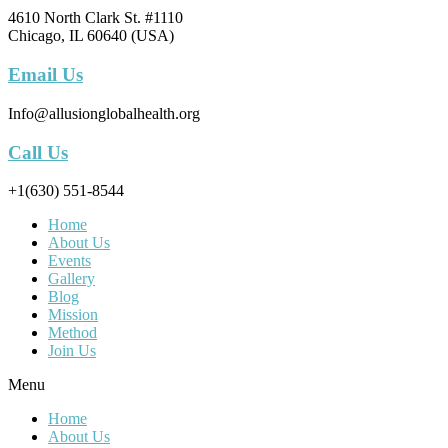
4610 North Clark St. #1110
Chicago, IL 60640 (USA)
Email Us
Info@allusionglobalhealth.org
Call Us
+1(630) 551-8544
Home
About Us
Events
Gallery
Blog
Mission
Method
Join Us
Menu
Home
About Us