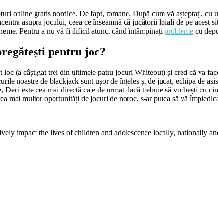
sloturi online gratis nordice. De fapt, romane. După cum vă așteptați, cu
ncentra asupra jocului, ceea ce înseamnă că jucătorii loiali de pe acest s
scheme. Pentru a nu vă fi dificil atunci când întâmpinați
probleme
cu depu
pregătești pentru joc?
 loc (a câștigat trei din ultimele patru jocuri Whiteout) și cred că va f
urile noastre de blackjack sunt ușor de înțeles și de jucat, echipa de asis
e, Deci este cea mai directă cale de urmat dacă trebuie să vorbești cu cin
ea mai multor oportunități de jocuri de noroc, s-ar putea să vă împiedicaț
ly impact the lives of children and adolescence locally, nationally an