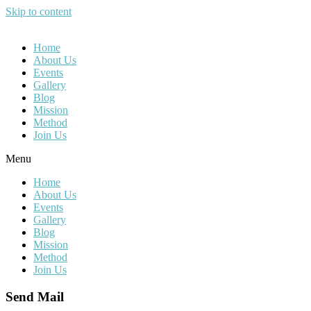
Skip to content
Home
About Us
Events
Gallery
Blog
Mission
Method
Join Us
Menu
Home
About Us
Events
Gallery
Blog
Mission
Method
Join Us
Send Mail