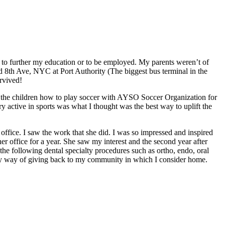
 to further my education or to be employed. My parents weren’t of
d 8
th
Ave, NYC at Port Authority (The biggest bus terminal in the
survived!
ain the children how to play soccer with AYSO Soccer Organization for
ctive in sports was what I thought was the best way to uplift the
 office. I saw the work that she did. I was so impressed and inspired
 office for a year. She saw my interest and the second year after
the following dental specialty procedures such as ortho, endo, oral
is my way of giving back to my community in which I consider home.