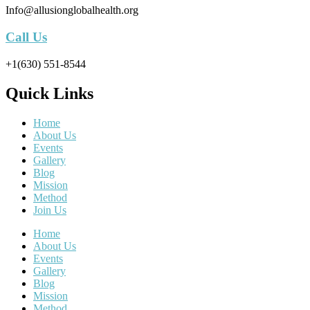
Info@allusionglobalhealth.org
Call Us
+1(630) 551-8544
Quick Links
Home
About Us
Events
Gallery
Blog
Mission
Method
Join Us
Home
About Us
Events
Gallery
Blog
Mission
Method