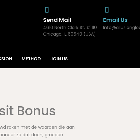
Send Mail
Email Us
4610 North Clark St. #1110
Info@allusionglo
Chicago, IL 60640 (USA)
SSION
METHOD
JOIN US
sit Bonus
rouwd raken met de waarden die aan
wanneer ze dat doen, groepen