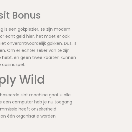
it Bonus
 is een gokplezier, ze zijn modern
or echt geld hier, het moet er ook
t onverantwoordelijk gokken. Dus, is
n. Om er echter zeker van te zijn
 op hebt, en geen twee kaarten kunnen
e casinospel.
ply Wild
ebaseerde slot machine gaat u alle
 als een computer heb je nu toegang
Commissie heeft onzekerheid
aan één organisatie worden