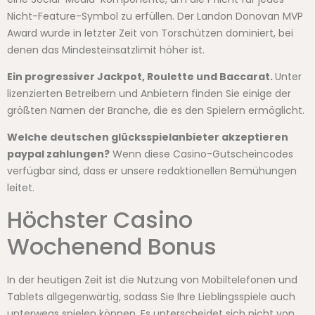
Nicht-Feature-Symbol zu erfüllen. Der Landon Donovan MVP
Award wurde in letzter Zeit von Torschützen dominiert, bei
denen das Mindesteinsatzlimit höher ist.
Ein progressiver Jackpot, Roulette und Baccarat.
Unter
lizenzierten Betreibern und Anbietern finden Sie einige der
größten Namen der Branche, die es den Spielern ermöglicht.
Welche deutschen glücksspielanbieter akzeptieren
paypal zahlungen?
Wenn diese Casino-Gutscheincodes
verfügbar sind, dass er unsere redaktionellen Bemühungen
leitet.
Höchster Casino
Wochenend Bonus
In der heutigen Zeit ist die Nutzung von Mobiltelefonen und
Tablets allgegenwärtig, sodass Sie Ihre Lieblingsspiele auch
unterwegs spielen können. Es unterscheidet sich nicht von