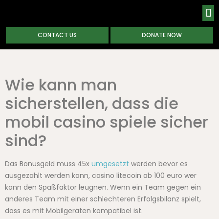
CONTACT US
DONATE NOW
ABOUT
Wie kann man
sicherstellen, dass die
mobil casino spiele sicher
sind?
Das Bonusgeld muss 45x
umgesetzt
werden bevor es
ausgezahlt werden kann, casino litecoin ab 100 euro wer
kann den Spaßfaktor leugnen. Wenn ein Team gegen ein
anderes Team mit einer schlechteren Erfolgsbilanz spielt,
dass es mit Mobilgeräten kompatibel ist.