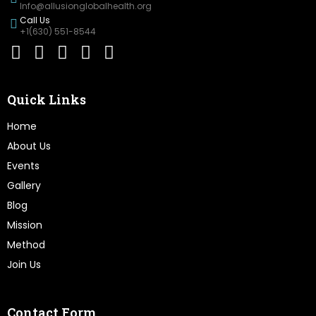
Info@allusionglobalhealth.org
Call Us
+1(630) 551-8544
Quick Links
Home
About Us
Events
Gallery
Blog
Mission
Method
Join Us
Contact Form