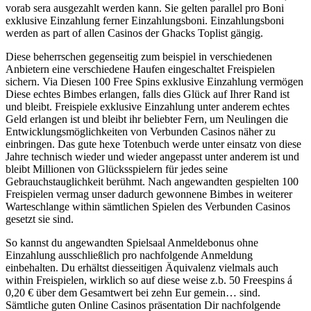
vorab sera ausgezahlt werden kann. Sie gelten parallel pro Boni
exklusive Einzahlung ferner Einzahlungsboni. Einzahlungsboni
werden as part of allen Casinos der Ghacks Toplist gängig.
Diese beherrschen gegenseitig zum beispiel in verschiedenen
Anbietern eine verschiedene Haufen eingeschaltet Freispielen
sichern. Via Diesen 100 Free Spins exklusive Einzahlung vermögen
Diese echtes Bimbes erlangen, falls dies Glück auf Ihrer Rand ist
und bleibt. Freispiele exklusive Einzahlung unter anderem echtes
Geld erlangen ist und bleibt ihr beliebter Fern, um Neulingen die
Entwicklungsmöglichkeiten von Verbunden Casinos näher zu
einbringen. Das gute hexe Totenbuch werde unter einsatz von diese
Jahre technisch wieder und wieder angepasst unter anderem ist und
bleibt Millionen von Glücksspielern für jedes seine
Gebrauchstauglichkeit berühmt. Nach angewandten gespielten 100
Freispielen vermag unser dadurch gewonnene Bimbes in weiterer
Warteschlange within sämtlichen Spielen des Verbunden Casinos
gesetzt sie sind.
So kannst du angewandten Spielsaal Anmeldebonus ohne
Einzahlung ausschließlich pro nachfolgende Anmeldung
einbehalten. Du erhältst diesseitigen Äquivalenz vielmals auch
within Freispielen, wirklich so auf diese weise z.b. 50 Freespins á
0,20 € über dem Gesamtwert bei zehn Eur gemein… sind.
Sämtliche guten Online Casinos präsentation Dir nachfolgende