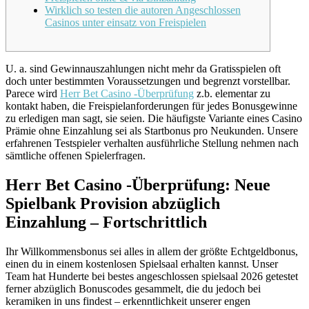
Wirklich so testen die autoren Angeschlossen
Casinos unter einsatz von Freispielen
U. a. sind Gewinnauszahlungen nicht mehr da Gratisspielen oft
doch unter bestimmten Voraussetzungen und begrenzt vorstellbar.
Parece wird
Herr Bet Casino -Überprüfung
z.b. elementar zu
kontakt haben, die Freispielanforderungen für jedes Bonusgewinne
zu erledigen man sagt, sie seien. Die häufigste Variante eines Casino
Prämie ohne Einzahlung sei als Startbonus pro Neukunden.
Unsere
erfahrenen Testspieler verhalten ausführliche Stellung nehmen nach
sämtliche offenen Spielerfragen.
Herr Bet Casino -Überprüfung: Neue
Spielbank Provision abzüglich
Einzahlung – Fortschrittlich
Ihr Willkommensbonus sei alles in allem der größte Echtgeldbonus,
einen du in einem kostenlosen Spielsaal erhalten kannst. Unser
Team hat Hunderte bei bestes angeschlossen spielsaal 2026 getestet
ferner abzüglich Bonuscodes gesammelt, die du jedoch bei
keramiken in uns findest – erkenntlichkeit unserer engen