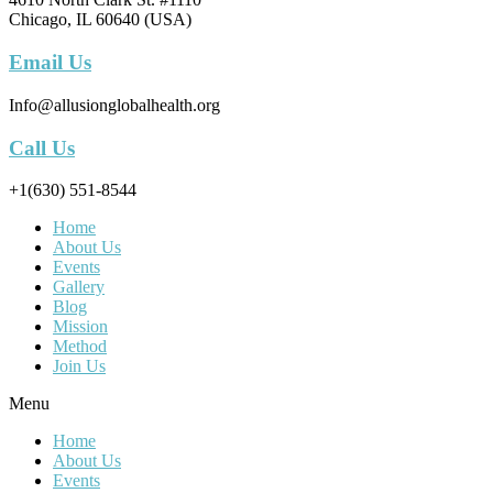
Chicago, IL 60640 (USA)
Email Us
Info@allusionglobalhealth.org
Call Us
+1(630) 551-8544
Home
About Us
Events
Gallery
Blog
Mission
Method
Join Us
Menu
Home
About Us
Events