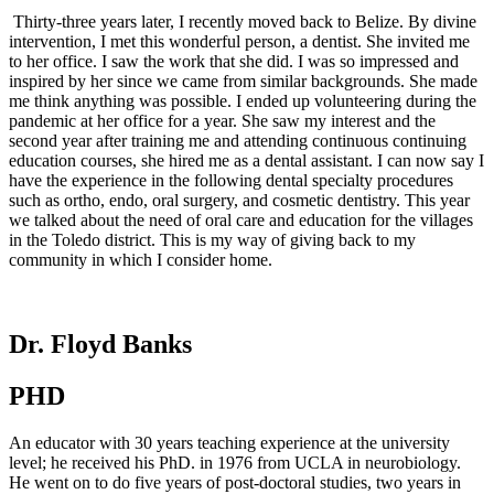
Thirty-three years later, I recently moved back to Belize. By divine
intervention, I met this wonderful person, a dentist. She invited me
to her office. I saw the work that she did. I was so impressed and
inspired by her since we came from similar backgrounds. She made
me think anything was possible. I ended up volunteering during the
pandemic at her office for a year. She saw my interest and the
second year after training me and attending continuous continuing
education courses, she hired me as a dental assistant. I can now say I
have the experience in the following dental specialty procedures
such as ortho, endo, oral surgery, and cosmetic dentistry. This year
we talked about the need of oral care and education for the villages
in the Toledo district. This is my way of giving back to my
community in which I consider home.
Dr. Floyd Banks
PHD
An educator with 30 years teaching experience at the university
level; he received his PhD. in 1976 from UCLA in neurobiology.
He went on to do five years of post-doctoral studies, two years in